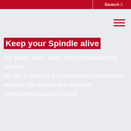
Deutsch
English
Keep your Spindle alive
Suche
Wir geben alles, damit Ihre Produktion nicht
stillsteht.
Mit der Erfahrung aus tausenden Reparaturen
erhalten Sie mit uns Ihre wertvolle
Produktionskapazität zurück.