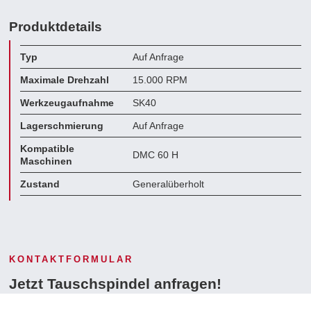
Produktdetails
Typ
Auf Anfrage
Maximale Drehzahl
15.000 RPM
Werkzeugaufnahme
SK40
Lagerschmierung
Auf Anfrage
Kompatible
DMC 60 H
Maschinen
Zustand
Generalüberholt
KONTAKTFORMULAR
Jetzt Tauschspindel anfragen!
Wir beraten Sie gerne!