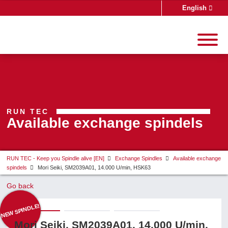
English
Deutsch
Search
RUN TEC
Available exchange spindels
RUN TEC - Keep you Spindle alive [EN]
Exchange Spindles
Available exchange
spindels
Mori Seiki, SM2039A01, 14.000 U/min, HSK63
Go back
NEW SPINDLE!
Mori Seiki, SM2039A01, 14.000 U/min,